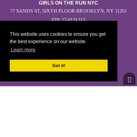
GIRLS ON THE RUN NYC
77 SANDS ST, SIXTH FLOOR BROOKLYN, NY 11201
EIN 27-0131315
This website uses cookies to ensure you get
the best experience on our website.
Learn more
CONTÁCTANOS
INFO@GOTRNYC.ORG
Got it!
(212) 401-6380
© 2026
Girls on the Run - Todos los derechos reservados